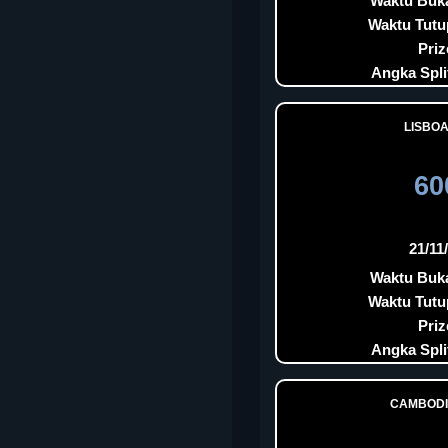
Waktu Buk
Waktu Tutu
Priz
Angka Spli
LISBOA
60
21/11
Waktu Buk
Waktu Tutu
Priz
Angka Spli
CAMBODI