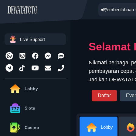
Pemberitahuan : Situs Resmi Menamp
Live Support
Selamat 
Nikmati berbagai p
pembayaran cepat 
Jadikan DEWATATOT
Lobby
Daftar
Even
Slots
Lobby
Casino