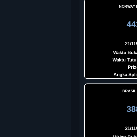
NORWAY 
44
21/11
Waktu Buk
Waktu Tutu
Priz
Angka Spli
BRASIL
38
21/11