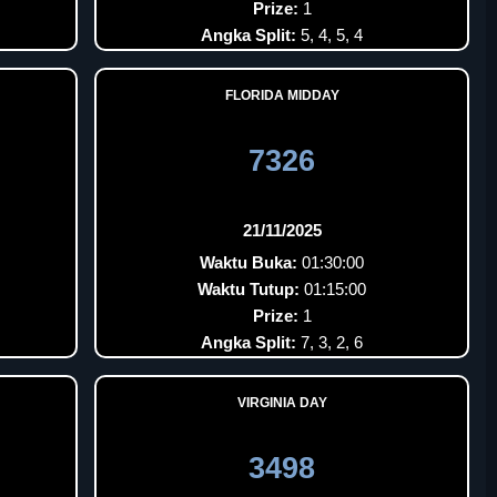
Prize:
1
Angka Split:
5, 4, 5, 4
FLORIDA MIDDAY
7326
21/11/2025
Waktu Buka:
01:30:00
Waktu Tutup:
01:15:00
Prize:
1
Angka Split:
7, 3, 2, 6
VIRGINIA DAY
3498