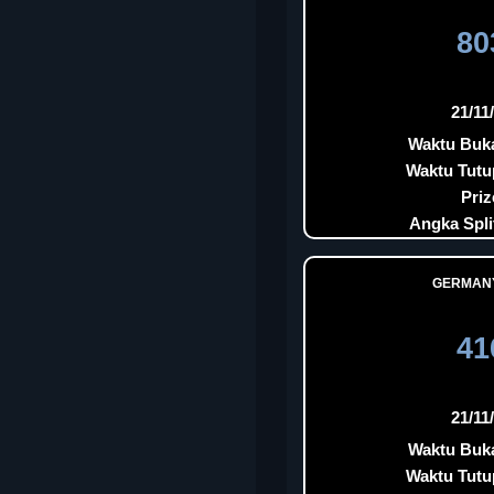
80
21/11
Waktu Buk
Waktu Tutu
Priz
Angka Spli
GERMANY
41
21/11
Waktu Buk
Waktu Tutu