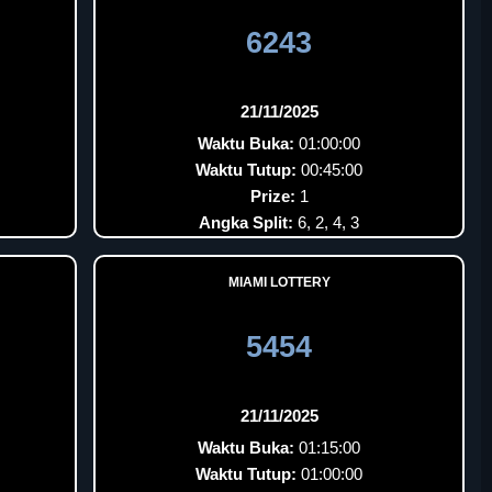
6243
21/11/2025
Waktu Buka:
01:00:00
Waktu Tutup:
00:45:00
Prize:
1
Angka Split:
6, 2, 4, 3
MIAMI LOTTERY
5454
21/11/2025
Waktu Buka:
01:15:00
Waktu Tutup:
01:00:00