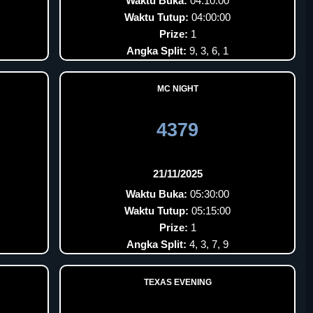
Waktu Buka:
04:10:00
Waktu Tutup:
04:00:00
Prize:
1
Angka Split:
9, 3, 6, 1
MC NIGHT
4379
21/11/2025
Waktu Buka:
05:30:00
Waktu Tutup:
05:15:00
Prize:
1
Angka Split:
4, 3, 7, 9
TEXAS EVENING