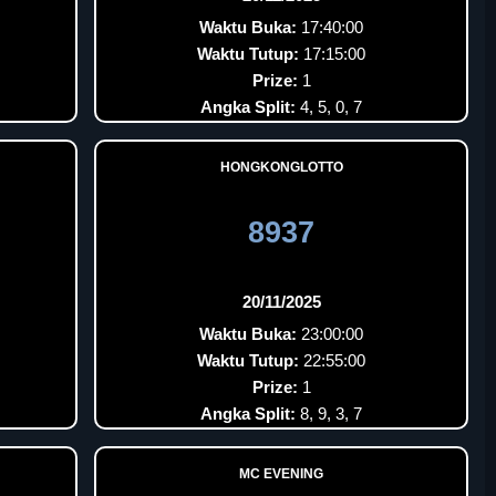
Waktu Buka:
17:40:00
Waktu Tutup:
17:15:00
Prize:
1
Angka Split:
4, 5, 0, 7
HONGKONGLOTTO
8937
20/11/2025
Waktu Buka:
23:00:00
Waktu Tutup:
22:55:00
Prize:
1
Angka Split:
8, 9, 3, 7
MC EVENING