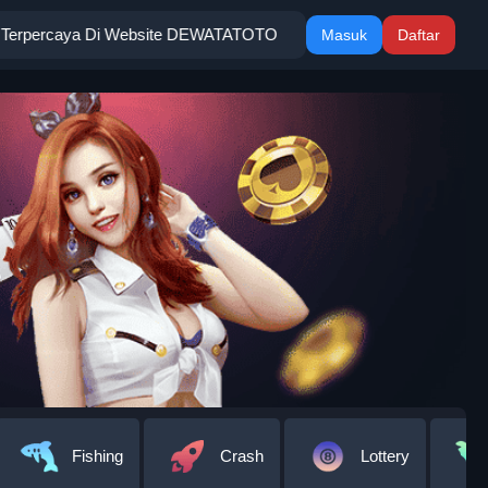
bsite DEWATATOTO
Masuk
Daftar
Fishing
Crash
Lottery