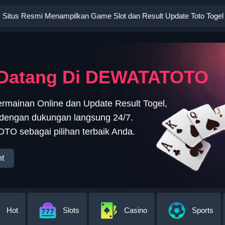
ilkan Game Slot dan Result Update Toto Togel Terpercaya Di We
Datang Di
DEWATATOTO
ermainan Online dan Update Result Togel,
dengan dukungan langsung 24/7.
O sebagai pilihan terbaik Anda.
t
Hot
Slots
Casino
Sports