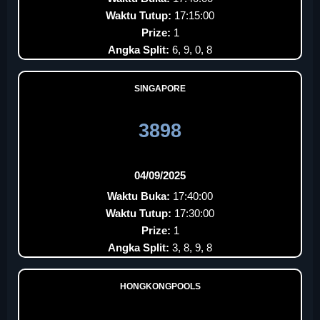
Waktu Tutup:
17:15:00
Prize:
1
Angka Split:
6, 9, 0, 8
SINGAPORE
3898
04/09/2025
Waktu Buka:
17:40:00
Waktu Tutup:
17:30:00
Prize:
1
Angka Split:
3, 8, 9, 8
HONGKONGPOOLS