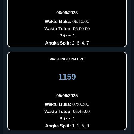
06/09/2025
Waktu Buka:
06:10:00
Waktu Tutup:
06:00:00
Prize:
1
Angka Split:
2, 6, 4, 7
WASHINGTON4 EVE
1159
05/09/2025
Waktu Buka:
07:00:00
Waktu Tutup:
06:45:00
Prize:
1
Angka Split:
1, 1, 5, 9