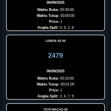
06/09/2025
Waktu Buka:
00:30:00
Waktu Tutup:
00:00:00
Prize:
1
Angka Split:
0, 9, 2, 8
LISBOA 4D 00
2479
06/09/2025
Waktu Buka:
00:10:00
Waktu Tutup:
00:01:00
Prize:
1
Angka Split:
2, 4, 7, 9
TOTO MACAU 00