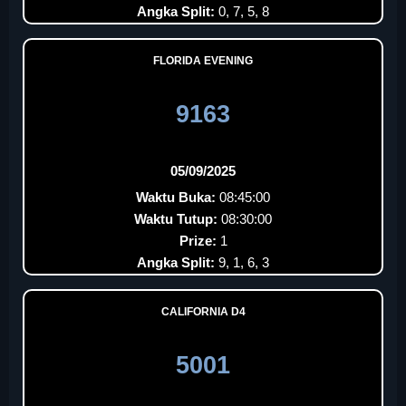
Angka Split:
0, 7, 5, 8
FLORIDA EVENING
9163
05/09/2025
Waktu Buka:
08:45:00
Waktu Tutup:
08:30:00
Prize:
1
Angka Split:
9, 1, 6, 3
CALIFORNIA D4
5001