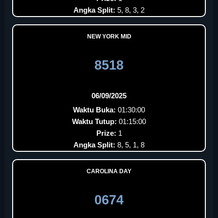
Angka Split:
5, 8, 3, 2
NEW YORK MID
8518
06/09/2025
Waktu Buka:
01:30:00
Waktu Tutup:
01:15:00
Prize:
1
Angka Split:
8, 5, 1, 8
CAROLINA DAY
0674