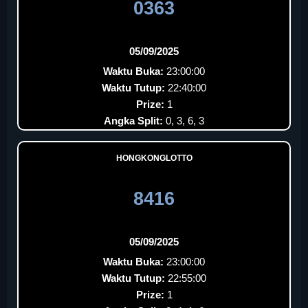
0363
05/09/2025
Waktu Buka:
23:00:00
Waktu Tutup:
22:40:00
Prize:
1
Angka Split:
0, 3, 6, 3
HONGKONGLOTTO
8416
05/09/2025
Waktu Buka:
23:00:00
Waktu Tutup:
22:55:00
Prize:
1