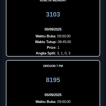
VENETIA MIDNIGHT
3103
05/09/2025
Waktu Buka:
09:00:00
Waktu Tutup:
08:45:00
Prize:
1
Angka Split:
3, 1, 0, 3
OREGON 7 PM
8195
05/09/2025
Waktu Buka:
09:00:00