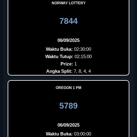
NORWAY LOTTERY
7844
06/09/2025
Waktu Buka:
02:30:00
Waktu Tutup:
02:15:00
Prize:
1
Angka Split:
7, 8, 4, 4
OREGON 1 PM
5789
06/09/2025
Waktu Buka:
03:00:00