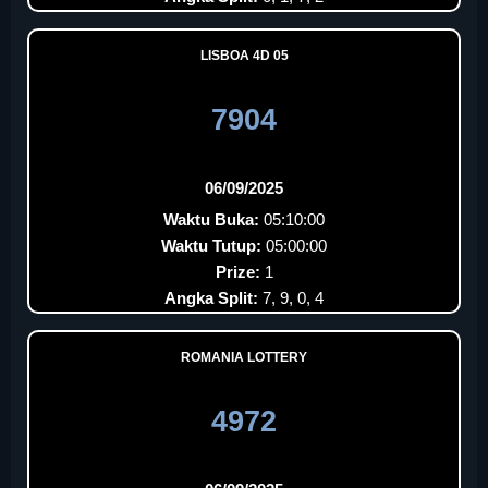
LISBOA 4D 05
7904
06/09/2025
Waktu Buka:
05:10:00
Waktu Tutup:
05:00:00
Prize:
1
Angka Split:
7, 9, 0, 4
ROMANIA LOTTERY
4972