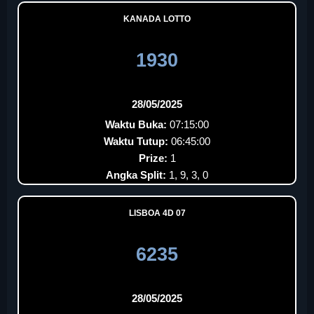
KANADA LOTTO
1930
28/05/2025
Waktu Buka:
07:15:00
Waktu Tutup:
06:45:00
Prize:
1
Angka Split:
1, 9, 3, 0
LISBOA 4D 07
6235
28/05/2025