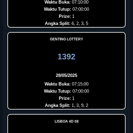
Waktu Buka:
07:10:00
Waktu Tutup:
07:00:00
Prize:
1
Angka Split:
6, 2, 3, 5
GENTING LOTTERY
1392
28/05/2025
Waktu Buka:
07:15:00
Waktu Tutup:
07:00:00
Prize:
1
Angka Split:
1, 3, 9, 2
LISBOA 4D 08