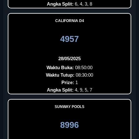
Angka Split:
6, 4, 3, 8
CALIFORNIA D4
4957
28/05/2025
Waktu Buka:
08:50:00
Waktu Tutup:
08:30:00
Prize:
1
Angka Split:
4, 9, 5, 7
SUNWAY POOLS
8996