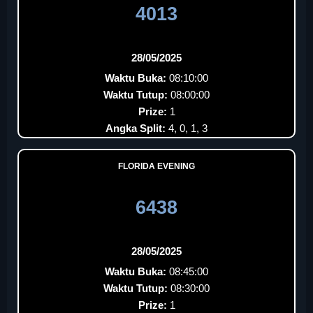
4013
28/05/2025
Waktu Buka:
08:10:00
Waktu Tutup:
08:00:00
Prize:
1
Angka Split:
4, 0, 1, 3
FLORIDA EVENING
6438
28/05/2025
Waktu Buka:
08:45:00
Waktu Tutup:
08:30:00
Prize:
1