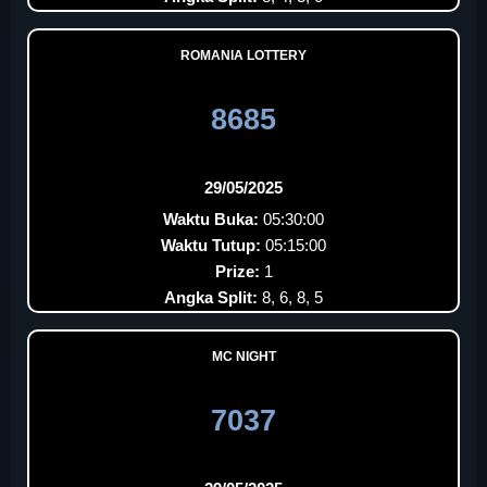
ROMANIA LOTTERY
8685
29/05/2025
Waktu Buka:
05:30:00
Waktu Tutup:
05:15:00
Prize:
1
Angka Split:
8, 6, 8, 5
MC NIGHT
7037