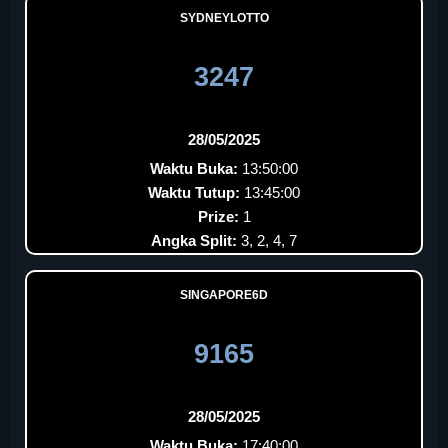
SYDNEYLOTTO
3247
28/05/2025
Waktu Buka:
13:50:00
Waktu Tutup:
13:45:00
Prize:
1
Angka Split:
3, 2, 4, 7
SINGAPORE6D
9165
28/05/2025
Waktu Buka:
17:40:00