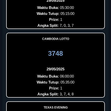
29/05/2025
Waktu Buka:
05:30:00
Waktu Tutup:
05:15:00
Prize:
1
Angka Split:
7, 0, 3, 7
CAMBODIA LOTTO
3748
29/05/2025
Waktu Buka:
06:00:00
Waktu Tutup:
05:35:00
Prize:
1
Angka Split:
3, 7, 4, 8
TEXAS EVENING