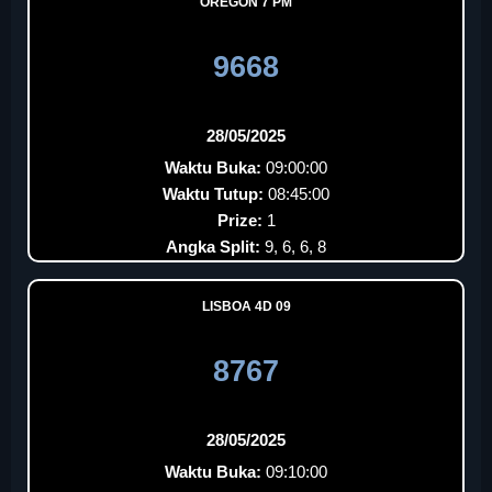
OREGON 7 PM
9668
28/05/2025
Waktu Buka:
09:00:00
Waktu Tutup:
08:45:00
Prize:
1
Angka Split:
9, 6, 6, 8
LISBOA 4D 09
8767
28/05/2025
Waktu Buka:
09:10:00