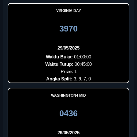
VIRGINIA DAY
3970
29/05/2025
Waktu Buka:
01:00:00
Waktu Tutup:
00:45:00
Prize:
1
Angka Split:
3, 9, 7, 0
WASHINGTON4 MID
0436
29/05/2025