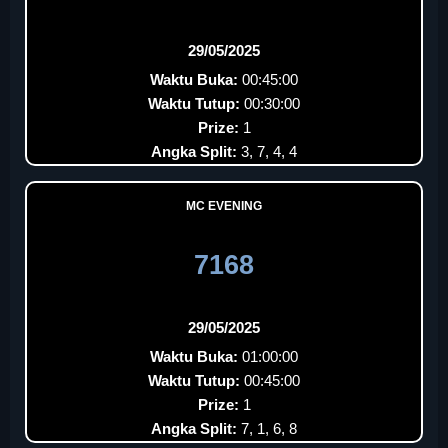
29/05/2025
Waktu Buka:
00:45:00
Waktu Tutup:
00:30:00
Prize:
1
Angka Split:
3, 7, 4, 4
MC EVENING
7168
29/05/2025
Waktu Buka:
01:00:00
Waktu Tutup:
00:45:00
Prize:
1
Angka Split:
7, 1, 6, 8