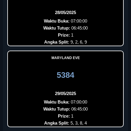
28/05/2025
Waktu Buka:
07:00:00
Waktu Tutup:
06:45:00
Prize:
1
Angka Split:
9, 2, 6, 9
MARYLAND EVE
5384
29/05/2025
Waktu Buka:
07:00:00
Waktu Tutup:
06:45:00
Prize:
1
Angka Split:
5, 3, 8, 4