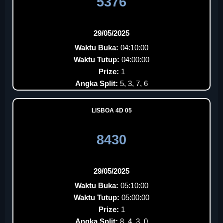
5376
29/05/2025
Waktu Buka:
04:10:00
Waktu Tutup:
04:00:00
Prize:
1
Angka Split:
5, 3, 7, 6
LISBOA 4D 05
8430
29/05/2025
Waktu Buka:
05:10:00
Waktu Tutup:
05:00:00
Prize:
1
Angka Split:
8, 4, 3, 0