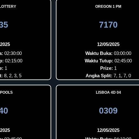
LOTTERY
OREGON 1 PM
35
7170
/2025
12/05/2025
a:
02:30:00
Waktu Buka:
03:00:00
p:
02:15:00
Waktu Tutup:
02:45:00
e:
1
Prize:
1
t:
8, 2, 3, 5
Angka Split:
7, 1, 7, 0
 POOLS
LISBOA 4D 04
40
0309
/2025
12/05/2025