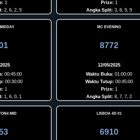
e:
1
Prize:
1
t:
2, 6, 2, 9
Angka Split:
3, 8, 9, 9
 MIDDAY
MC EVENING
01
8772
/2025
12/05/2025
a:
00:45:00
Waktu Buka:
01:00:00
p:
00:30:00
Waktu Tutup:
00:45:00
e:
1
Prize:
1
t:
1, 6, 0, 1
Angka Split:
8, 7, 7, 2
ON4 MID
LISBOA 4D 01
53
6910