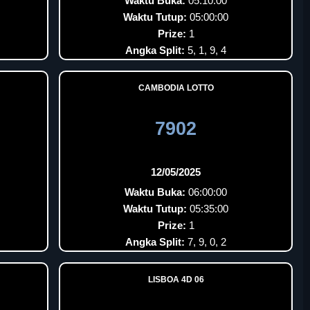
Waktu Buka:
05:10:00
Waktu Tutup:
05:00:00
Prize:
1
Angka Split:
5, 1, 9, 4
CAMBODIA LOTTO
7902
12/05/2025
Waktu Buka:
06:00:00
Waktu Tutup:
05:35:00
Prize:
1
Angka Split:
7, 9, 0, 2
LISBOA 4D 06