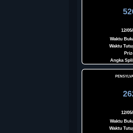
52
12/05
Waktu Buk
Waktu Tutu
Priz
Angka Spli
PENSYLVA
26
12/05
Waktu Buk
Waktu Tutu