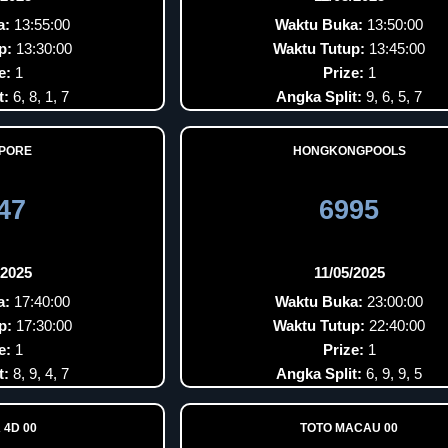
a:
13:55:00
Waktu Buka:
13:50:00
p:
13:30:00
Waktu Tutup:
13:45:00
e:
1
Prize:
1
t:
6, 8, 1, 7
Angka Split:
9, 6, 5, 7
PORE
HONGKONGPOOLS
47
6995
/2025
11/05/2025
a:
17:40:00
Waktu Buka:
23:00:00
p:
17:30:00
Waktu Tutup:
22:40:00
e:
1
Prize:
1
t:
8, 9, 4, 7
Angka Split:
6, 9, 9, 5
 4D 00
TOTO MACAU 00