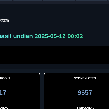
5/2025
il undian 2025-05-12 00:02
YPOOLS
SYDNEYLOTTO
17
9657
/2025
11/05/2025