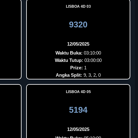
LISBOA 4D 03
9320
12/05/2025
Waktu Buka:
03:10:00
Waktu Tutup:
03:00:00
Prize:
1
Angka Split:
9, 3, 2, 0
LISBOA 4D 05
5194
12/05/2025